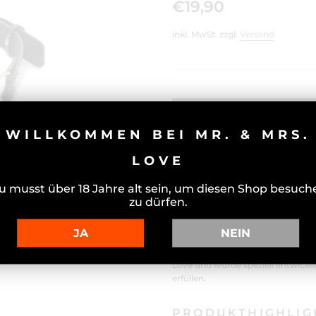
€19,90
inkl. MwSt. zzgl.
Versand
WILLKOMMEN BEI MR. & MRS.
LOVE
PIPEDREAM
u musst über 18 Jahre alt sein, um diesen Shop besuch
zu dürfen.
TRAINING 
JA
NEIN
Erlebe mit dem
Pipedream - Ball
Dimension der Sinnlichkeit. Diese
Love und wurde speziell entwicke
erfüllen.
PRODUKTHIGHLIGH