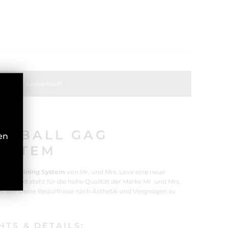
Ausverkauft
 - BALL GAG
en
SYSTEM
 Gag Training System
von Mr. und Mrs. Love eine neue
s Produkt steht für die hohe Qualität der Marke Mr. und Mrs.
lt, um Deine Bedürfnisse nach Ästhetik und Vergnügen zu
TS & DETAILS: