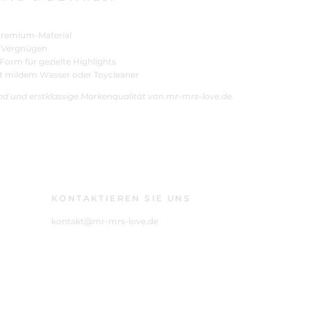
Premium-Material
auft
Ausverkauft
Ausverkauft
Ausverkauft
Au
& Vergnügen
orm für gezielte Highlights
t mildem Wasser oder Toycleaner
and und erstklassige Markenqualität von mr-mrs-love.de.
KONTAKTIEREN SIE UNS
kontakt@mr-mrs-love.de