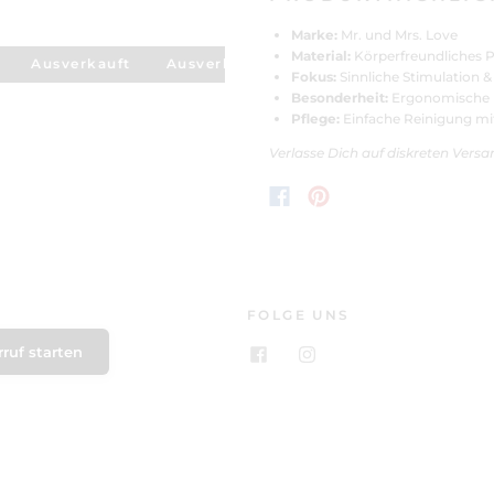
Marke:
Mr. und Mrs. Love
Material:
Körperfreundliches 
Ausverkauft
Ausverkauft
Ausverkauft
Ausverk
Fokus:
Sinnliche Stimulation 
Besonderheit:
Ergonomische F
Pflege:
Einfache Reinigung mi
Verlasse Dich auf diskreten Vers
FOLGE UNS
ruf starten