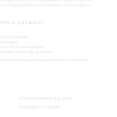
lt, um Deine Bedürfnisse nach Ästhetik und Vergnügen zu
TS & DETAILS:
Premium-Material
& Vergnügen
orm für gezielte Highlights
t mildem Wasser oder Toycleaner
and und erstklassige Markenqualität von mr-mrs-love.de.
KONTAKTIEREN SIE UNS
kontakt@mr-mrs-love.de