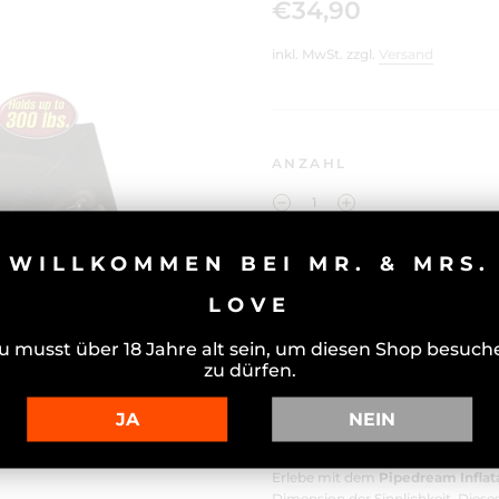
€34,90
inkl. MwSt. zzgl.
Versand
ANZAHL
WILLKOMMEN BEI MR. & MRS.
LOVE
u musst über 18 Jahre alt sein, um diesen Shop besuch
zu dürfen.
PIPEDREAM
JA
NEIN
POSITION 
Erlebe mit dem
Pipedream Inflat
Dimension der Sinnlichkeit. Diese