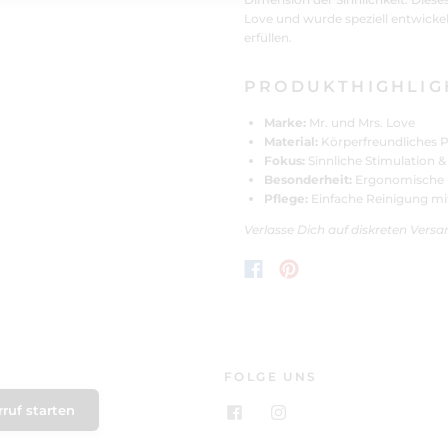
Love und wurde speziell entwicke
erfüllen.
PRODUKTHIGHLIGH
Marke:
Mr. und Mrs. Love
Material:
Körperfreundliches 
Fokus:
Sinnliche Stimulation 
Besonderheit:
Ergonomische F
Pflege:
Einfache Reinigung mi
Verlasse Dich auf diskreten Vers
FOLGE UNS
ruf starten