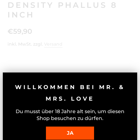
DENSITY PHALLUS 8
INCH
€59,90
inkl. MwSt. zzgl.
Versand
Ausverkauft
WILLKOMMEN BEI MR. &
MRS. LOVE
Du musst über 18 Jahre alt sein, um diesen
PIPEDREAM - TRIPLE
Shop besuchen zu dürfen.
DENSITY PHALLUS 8
INCH
JA